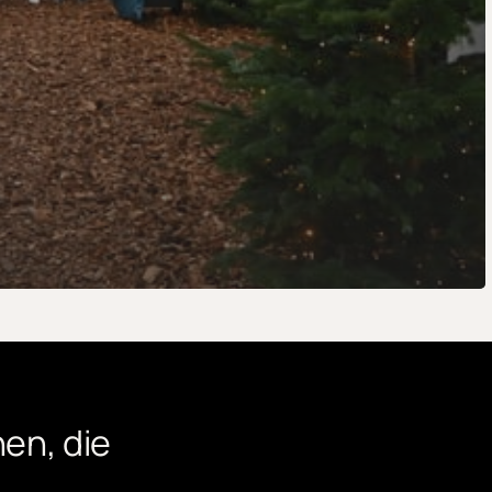
en,
die