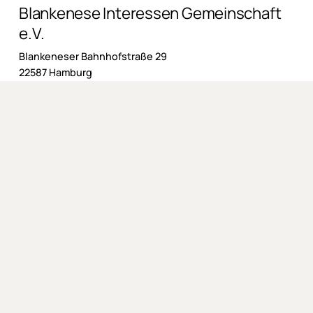
Blankenese Interessen Gemeinschaft
e.V.
Blankeneser Bahnhofstraße 29
22587 Hamburg
Impressum
AGB
Datenschutzerklärung
Widerrufsbelehrung
Liefer- und Zahlungsbedingungen
Mitgliedschaft
Pfahlewer
Projekte
©
2026
. Alle Rechte vorbehalten.