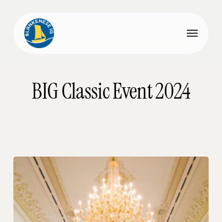
Skip
to
Menu
main
content
BIG Classic Event 2024
BIG
Classic
Event
2024