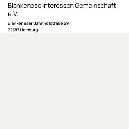
Blankenese Interessen Gemeinschaft
e.V.
Blankeneser Bahnhofstraße 29
22587 Hamburg
Impressum
AGB
Datenschutzerklärung
Widerrufsbelehrung
Liefer- und Zahlungsbedingungen
Mitgliedschaft
Pfahlewer
Projekte
©
2026
. Alle Rechte vorbehalten.